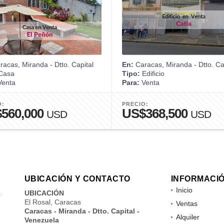
acas, Miranda - Dtto. Capital
En:
Caracas, Miranda - Dtto. Ca
Casa
Tipo:
Edificio
enta
Para:
Venta
O:
PRECIO:
560,000
US$368,500
USD
USD
UBICACIÓN Y CONTACTO
INFORMACI
Inicio
a
UBICACIÓN
El Rosal, Caracas
Ventas
Caracas - Miranda - Dtto. Capital -
Alquiler
Venezuela