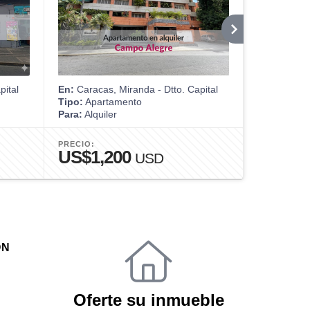
pital
En:
Caracas, Miranda - Dtto. Capital
En:
Caracas,
Tipo:
Apartamento
Tipo:
Apart
Para:
Alquiler
Para:
Alquil
PRECIO:
PRECIO:
US$1,200
US$4,
USD
ÓN
Oferte su inmueble