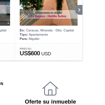
pital
En:
Caracas, Miranda - Dtto. Capital
En:
Cumaná
Tipo:
Apartamento
Tipo:
Apart
Para:
Alquiler
Para:
Venta
PRECIO:
PRECIO:
US$600
US$75
USD
ÓN
Oferte su inmueble