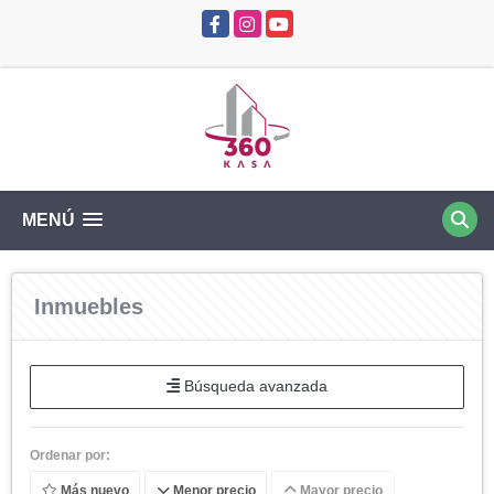
Facebook
Instagram
YouTube
MENÚ
Inmuebles
Búsqueda avanzada
Ordenar por:
Más nuevo
Menor precio
Mayor precio