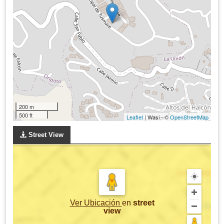
200 m
500 ft
Leaflet
| Wasi - ©
OpenStreetMap
Street View
Ver Ubicación
en
street
view