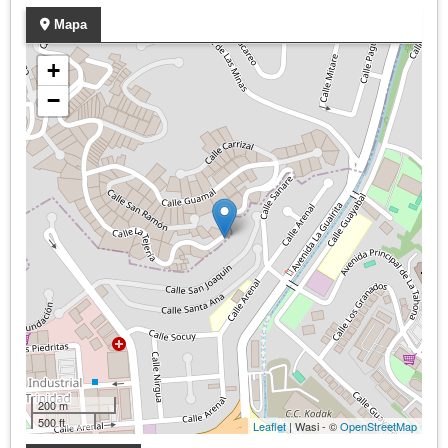
Mapa
+
−
200 m
500 ft
Leaflet
| Wasi - ©
OpenStreetMap