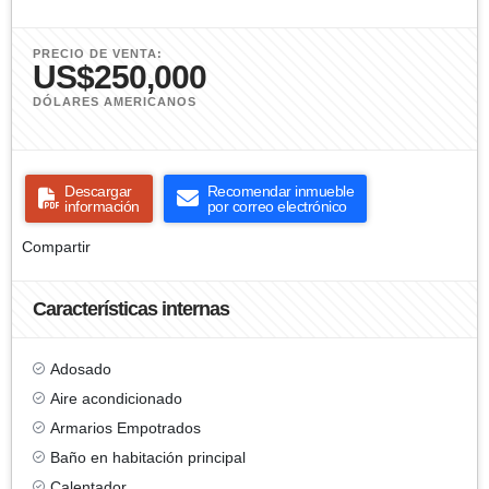
PRECIO DE VENTA:
US$250,000
DÓLARES AMERICANOS
Descargar
Recomendar inmueble
información
por correo electrónico
Compartir
Características internas
Adosado
Aire acondicionado
Armarios Empotrados
Baño en habitación principal
Calentador