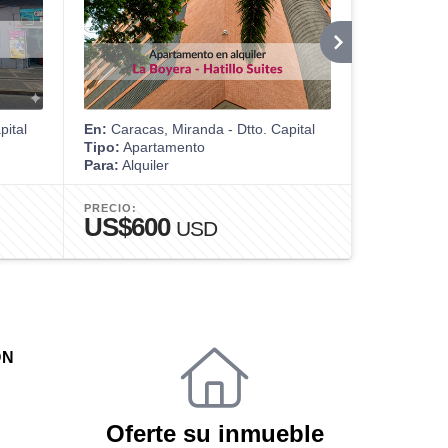
pital
En:
Caracas, Miranda - Dtto. Capital
En:
Cumaná
Tipo:
Apartamento
Tipo:
Apart
Para:
Alquiler
Para:
Venta
PRECIO:
PRECIO:
US$600
US$75
USD
ÓN
Oferte su inmueble