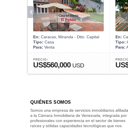
En:
Caracas, Miranda - Dtto. Capital
En:
Car
Tipo:
Casa
Tipo:
A
Para:
Venta
Para:
A
PRECIO:
PRECI
US$560,000
US
USD
QUIÉNES SOMOS
Somos una empresa de servicios inmobiliarios afiliad
a la Cámara Inmobiliaria de Venezuela, integrada por
profesionales con experiencia en el sector de bienes
raíces y sólidas capacidades tecnológicas que nos