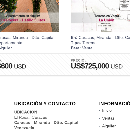
acas, Miranda - Dtto. Capital
En:
Caracas, Miranda - Dtto. Ca
partamento
Tipo:
Terreno
lquiler
Para:
Venta
O:
PRECIO:
$600
US$725,000
USD
USD
UBICACIÓN Y CONTACTO
INFORMACI
Inicio
a
UBICACIÓN
El Rosal, Caracas
Ventas
Caracas - Miranda - Dtto. Capital -
Alquiler
Venezuela