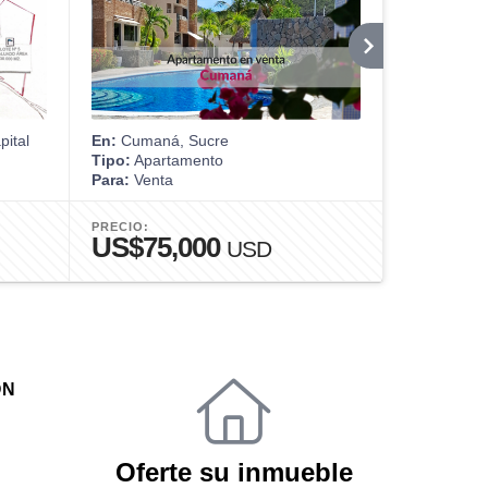
pital
En:
Cumaná, Sucre
En:
Caracas,
Tipo:
Apartamento
Tipo:
Ofici
Para:
Venta
Para:
Alquil
PRECIO:
PRECIO:
US$75,000
US$6
USD
ÓN
Oferte su inmueble