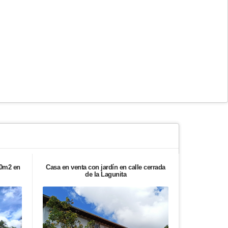
50m2 en
Casa en venta con jardín en calle cerrada
Apartamento 
de la Lagunita
mo