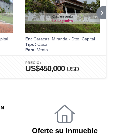
pital
En:
Caracas, Miranda - Dtto. Capital
En:
Caracas,
Tipo:
Casa
Tipo:
Apart
Para:
Venta
Para:
Alquil
PRECIO:
PRECIO:
US$450,000
US$1,
USD
ÓN
Oferte su inmueble