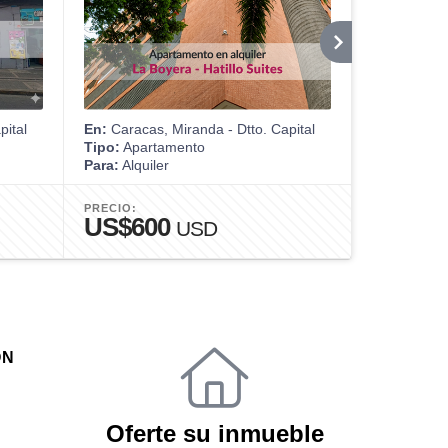
pital
En:
Caracas, Miranda - Dtto. Capital
En:
Cumaná
Tipo:
Apartamento
Tipo:
Apart
Para:
Alquiler
Para:
Venta
PRECIO:
PRECIO:
US$600
US$75
USD
ÓN
Oferte su inmueble