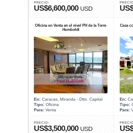
PRECIO:
PRECI
US$6,600,000
US$
USD
Oficina en Venta en el nivel PH de la Torre
Casa co
Humboldt
En:
Caracas, Miranda - Dtto. Capital
En:
Car
Tipo:
Oficina
Tipo:
Para:
Venta
Para:
V
PRECIO:
PRECI
US$3,500,000
US$
USD