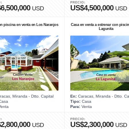
O:
PRECIO:
6,500,000
US$4,500,000
USD
USD
n piscina en venta en Los Naranjos
Casa en venta a estrenar con pisci
Lagunita
acas, Miranda - Dtto. Capital
En:
Caracas, Miranda - Dtto. Ca
Casa
Tipo:
Casa
enta
Para:
Venta
O:
PRECIO:
2,800,000
US$2,300,000
USD
USD