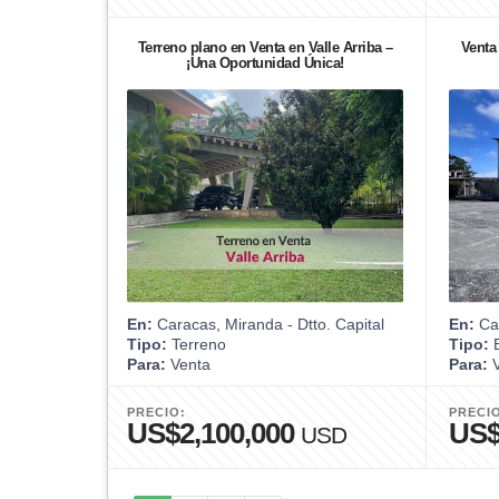
Terreno plano en Venta en Valle Arriba –
Venta 
¡Una Oportunidad Única!
En:
Caracas, Miranda - Dtto. Capital
En:
Car
Tipo:
Terreno
Tipo:
E
Para:
Venta
Para:
V
PRECIO:
PRECI
US$2,100,000
US$
USD