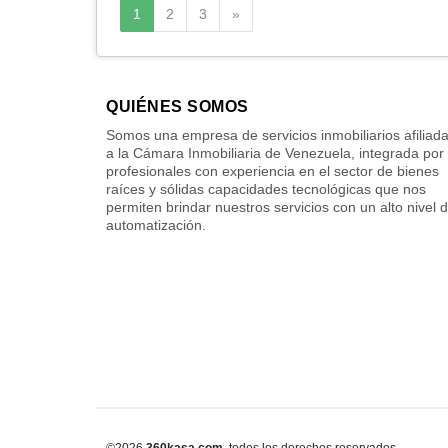
Siguiente
1
2
3
»
QUIÉNES SOMOS
Somos una empresa de servicios inmobiliarios afiliad
a la Cámara Inmobiliaria de Venezuela, integrada por
profesionales con experiencia en el sector de bienes
raíces y sólidas capacidades tecnológicas que nos
permiten brindar nuestros servicios con un alto nivel 
automatización.
©2026
360kasa.com
, todos los derechos reservados.