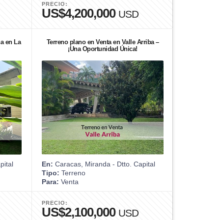
PRECIO:
US$4,200,000
USD
na en La
Terreno plano en Venta en Valle Arriba –
¡Una Oportunidad Única!
pital
En:
Caracas, Miranda - Dtto. Capital
Tipo:
Terreno
Para:
Venta
PRECIO:
US$2,100,000
USD