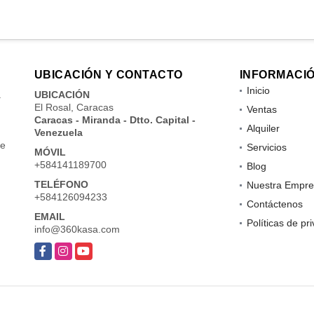
UBICACIÓN Y CONTACTO
INFORMACI
Inicio
a
UBICACIÓN
El Rosal, Caracas
Ventas
Caracas - Miranda - Dtto. Capital -
Alquiler
Venezuela
de
Servicios
MÓVIL
+584141189700
Blog
TELÉFONO
Nuestra Empre
+584126094233
Contáctenos
EMAIL
Políticas de pr
info@360kasa.com
Facebook
Instagram
YouTube